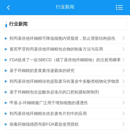


行业新闻
行业新闻
羟丙基倍他环糊精可降低细胞内肾脂质，防止肾脏结构损伤

黄芪甲苷羟丙基倍他环糊精包合物的制备方法与应用

FDA批准了一款SBECD（磺丁基倍他环糊精钠）的注射用磷苯

基于环糊精的姜黄素传递载体的研究

羟丙基倍他环糊精绿色提取废马铃薯皮中多酚类植物化学物质

的工艺
基于环糊精包合盐酸奈必洛尔的口腔粘膜粘附制剂

甲基-β-环糊精被广泛用于增加细胞的通透性

羟丙基倍他环糊精在依折麦布片剂中的应用

病毒药物瑞德西韦获FDA紧急使用授权
