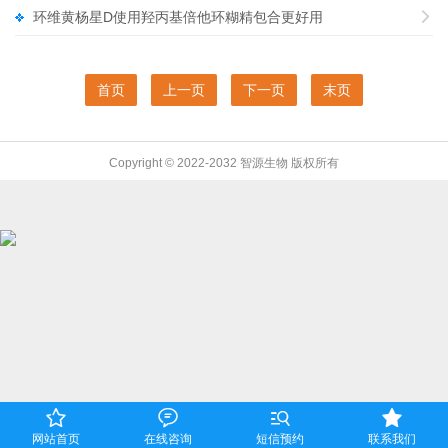
环维黄杨星D使用羟丙基倍他环糊精包合更好用

首页
上一页
下一页
末页
Copyright © 2022-2032 智源生物 版权所有




网站首页
在线咨询
短信预约
联系我们