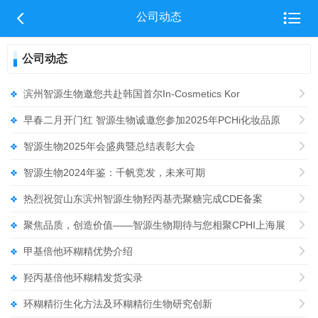


公司动态
公司动态
滨州智源生物邀您共赴韩国首尔In-Cosmetics Kor

早春二月开门红 智源生物诚邀您参加2025年PCHi化妆品原

智源生物2025年会盛典暨总结表彰大会

智源生物2024年鉴：千帆竞发，未来可期

热烈祝贺山东滨州智源生物羟丙基壳聚糖完成CDE备案

聚焦品质，创造价值——智源生物期待与您相聚CPHI上海展

甲基倍他环糊精优势介绍

羟丙基倍他环糊精发货实录

环糊精衍生化方法及环糊精衍生物研究创新
