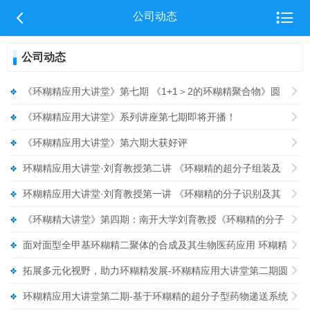


公司动态
公司动态
《环糊精应用大讲堂》第七期 《1+1＞2的环糊精聚合物》圆

满
《环糊精应用大讲堂》系列讲座第七期即将开播！

《环糊精应用大讲堂》第六期大获好评

环糊精应用大讲堂·刘育教授第二讲 《环糊精的超分子组装及

其诊
环糊精应用大讲堂·刘育教授第一讲 《环糊精的分子识别及其

诊疗
《环糊精大讲堂》第四期：南开大学刘育教授《环糊精的分子

识别及
面对面型全甲基环糊精二聚体的合成及其生物医药应用 环糊精

应用
拓展多元化视野，助力环糊精发展-环糊精应用大讲堂第二期圆

满成
环糊精应用大讲堂第二期-基于环糊精的超分子型药物递送系统
