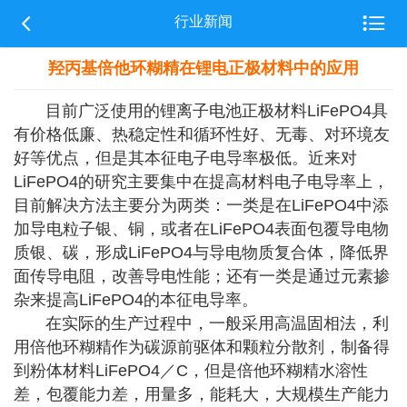


行业新闻
羟丙基倍他环糊精在锂电正极材料中的应用
目前广泛使用的锂离子电池正极材料LiFePO4具
有价格低廉、热稳定性和循环性好、无毒、对环境友
好等优点，但是其本征电子电导率极低。近来对
LiFePO4的研究主要集中在提高材料电子电导率上，
目前解决方法主要分为两类：一类是在LiFePO4中添
加导电粒子银、铜，或者在LiFePO4表面包覆导电物
质银、碳，形成LiFePO4与导电物质复合体，降低界
面传导电阻，改善导电性能；还有一类是通过元素掺
杂来提高LiFePO4的本征电导率。
在实际的生产过程中，一般采用高温固相法，利
用倍他环糊精作为碳源前驱体和颗粒分散剂，制备得
到粉体材料LiFePO4／C，但是倍他环糊精水溶性
差，包覆能力差，用量多，能耗大，大规模生产能力